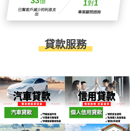
33
億
1
1
對
已幫客戶減少的利息支
專業顧問諮詢
出
貸款服務
汽車貸款
個人信用貸款
汽車貸款是根據您的車輛
個人條件即可申請，免保