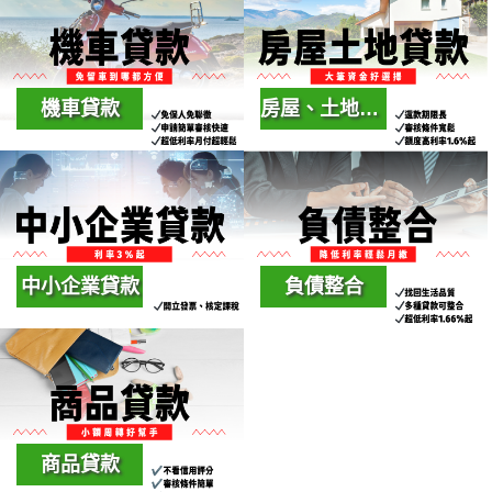
狀況，信用狀況，還款能
證人、免擔保品，手續簡
力綜合評估後，不管新車
便，最快2天核貸+24小時
或是中古車，都可以提供
內撥款
一筆資金協助你
機車貸款
房屋、土地貸款
人人都有一台機車，他卻
房屋貸款/土地貸款/房貸增
是你融資好夥伴，超低月
貸/土地增貸/房貸二胎/土
繳金額貸款無壓力，申辦
地二胎/轉貸
時間只要一個禮拜內就可
以快速撥款
中小企業貸款
負債整合
針對各公司行號、企業負
協助債務人信用卡、信
責人，特別規劃之專屬方
貸、房貸、車貸以及身上
案
所有的高利率負債等債務
整合為單一筆款項並降低
負擔
商品貸款