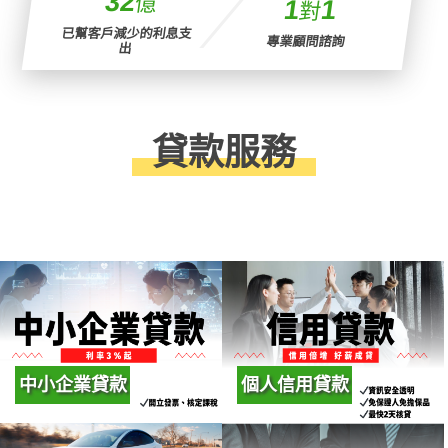
33
億
1
1
對
已幫客戶減少的利息支
專業顧問諮詢
出
貸款服務
中小企業貸款
個人信用貸款
針對各公司行號、企業負
個人條件即可申請，免保