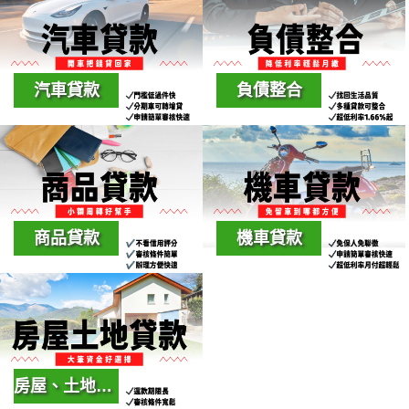
責人，特別規劃之專屬方
證人、免擔保品，手續簡
案
便，最快2天核貸+24小時
內撥款
汽車貸款
負債整合
汽車貸款是根據您的車輛
協助債務人信用卡、信
狀況，信用狀況，還款能
貸、房貸、車貸以及身上
力綜合評估後，不管新車
所有的高利率負債等債務
或是中古車，都可以提供
整合為單一筆款項並降低
一筆資金協助你
負擔
商品貸款
機車貸款
小白、協商、信用瑕疵也
人人都有一台機車，他卻
可以辦理!!
是你融資好夥伴，超低月
繳金額貸款無壓力，申辦
時間只要一個禮拜內就可
以快速撥款
房屋、土地貸款