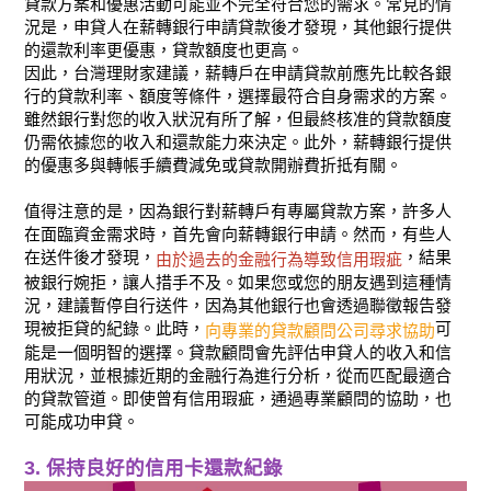
貸款方案和優惠活動可能並不完全符合您的需求。常見的情
況是，申貸人在薪轉銀行申請貸款後才發現，其他銀行提供
的還款利率更優惠，貸款額度也更高。
因此，台灣理財家建議，薪轉戶在申請貸款前應先比較各銀
行的貸款利率、額度等條件，選擇最符合自身需求的方案。
雖然銀行對您的收入狀況有所了解，但最終核准的貸款額度
仍需依據您的收入和還款能力來決定。此外，薪轉銀行提供
的優惠多與轉帳手續費減免或貸款開辦費折抵有關。
值得注意的是，因為銀行對薪轉戶有專屬貸款方案，許多人
在面臨資金需求時，首先會向薪轉銀行申請。然而，有些人
在送件後才發現，
，結果
由於過去的金融行為導致信用瑕疵
被銀行婉拒，讓人措手不及。如果您或您的朋友遇到這種情
況，建議暫停自行送件，因為其他銀行也會透過聯徵報告發
現被拒貸的紀錄。此時，
可
向專業的貸款顧問公司尋求協助
能是一個明智的選擇。貸款顧問會先評估申貸人的收入和信
用狀況，並根據近期的金融行為進行分析，從而匹配最適合
的貸款管道。即使曾有信用瑕疵，通過專業顧問的協助，也
可能成功申貸。
3. 保持良好的信用卡還款紀錄