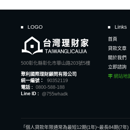
LOGO
Links
首頁
貸款文章
關於我們
500彰化縣彰化市華山路203號5樓
立即諮詢
聚利國際理財顧問有限公司
網站地
統一編號：
90352119
電話 :
0800-588-188
Line ID :
@755whadk
「個人貸款年限通常為最短12期(1年)~最長84期(