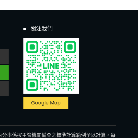
關注我們
Google Map
露之年百分率係按主管機關備查之標準計算範例予以計算，每