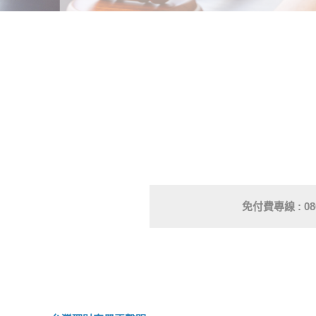
免付費專線 : 080
防詐騙聲明