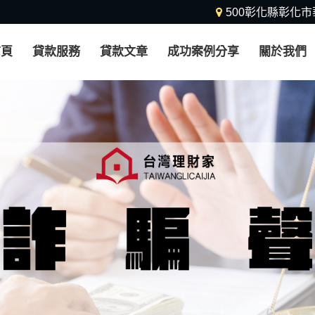
500彰化縣彰化市
首頁
貸款服務
貸款文章
成功案例分享
關於我們