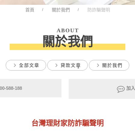
首頁
關於我們
防詐騙聲明
ABOUT
關於我們
全部文章
貸款文章
關於我們
0-588-188
加入
台灣理財家防詐騙聲明